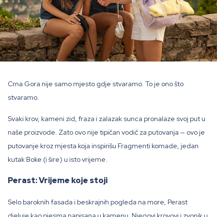
Crna Gora nije samo mjesto gdje stvaramo. To je ono što
stvaramo.
Svaki krov, kameni zid, fraza i zalazak sunca pronalaze svoj put u
naše proizvode. Zato ovo nije tipičan vodič za putovanja — ovo je
putovanje kroz mjesta koja inspirišu Fragmenti komade, jedan
kutak Boke (i šire) u isto vrijeme.
Perast: Vrijeme koje stoji
Selo baroknih fasada i beskrajnih pogleda na more, Perast
djeluje kao pjesma napisana u kamenu. Njegovi krovovi i zvonik u