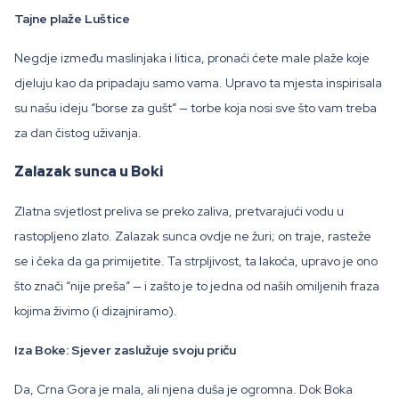
Tajne plaže Luštice
Negdje između maslinjaka i litica, pronaći ćete male plaže koje
djeluju kao da pripadaju samo vama. Upravo ta mjesta inspirisala
su našu ideju “borse za gušt” — torbe koja nosi sve što vam treba
za dan čistog uživanja.
Zalazak sunca u Boki
Zlatna svjetlost preliva se preko zaliva, pretvarajući vodu u
rastopljeno zlato. Zalazak sunca ovdje ne žuri; on traje, rasteže
se i čeka da ga primijetite. Ta strpljivost, ta lakoća, upravo je ono
što znači “nije preša” — i zašto je to jedna od naših omiljenih fraza
kojima živimo (i dizajniramo).
Iza Boke: Sjever zaslužuje svoju priču
Da, Crna Gora je mala, ali njena duša je ogromna. Dok Boka