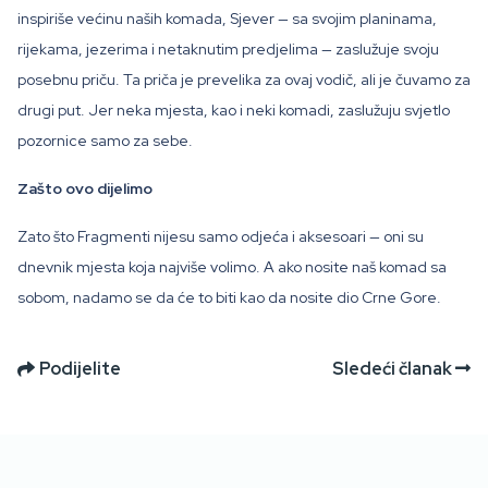
inspiriše većinu naših komada, Sjever — sa svojim planinama,
rijekama, jezerima i netaknutim predjelima — zaslužuje svoju
posebnu priču. Ta priča je prevelika za ovaj vodič, ali je čuvamo za
drugi put. Jer neka mjesta, kao i neki komadi, zaslužuju svjetlo
pozornice samo za sebe.
Zašto ovo dijelimo
Zato što Fragmenti nijesu samo odjeća i aksesoari — oni su
dnevnik mjesta koja najviše volimo. A ako nosite naš komad sa
sobom, nadamo se da će to biti kao da nosite dio Crne Gore.
Podijelite
Sledeći članak