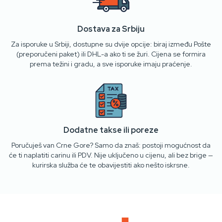
Dostava za Srbiju
Za isporuke u Srbiji, dostupne su dvije opcije: biraj između Pošte
(preporučeni paket) ili DHL-a ako ti se žuri. Cijena se formira
prema težini i gradu, a sve isporuke imaju praćenje.
Dodatne takse ili poreze
Poručuješ van Crne Gore? Samo da znaš: postoji mogućnost da
će ti naplatiti carinu ili PDV. Nije uključeno u cijenu, ali bez brige —
kurirska služba će te obavijestiti ako nešto iskrsne.