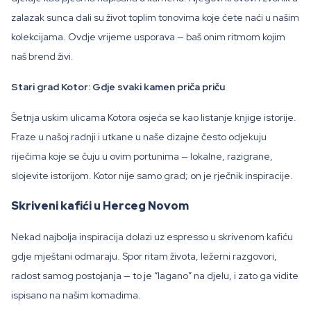
zalazak sunca dali su život toplim tonovima koje ćete naći u našim
kolekcijama. Ovdje vrijeme usporava — baš onim ritmom kojim
naš brend živi.
Stari grad Kotor: Gdje svaki kamen priča priču
Šetnja uskim ulicama Kotora osjeća se kao listanje knjige istorije.
Fraze u našoj radnji i utkane u naše dizajne često odjekuju
riječima koje se čuju u ovim portunima — lokalne, razigrane,
slojevite istorijom. Kotor nije samo grad; on je rječnik inspiracije.
Skriveni kafići u Herceg Novom
Nekad najbolja inspiracija dolazi uz espresso u skrivenom kafiću
gdje mještani odmaraju. Spor ritam života, ležerni razgovori,
radost samog postojanja — to je “lagano” na djelu, i zato ga vidite
ispisano na našim komadima.