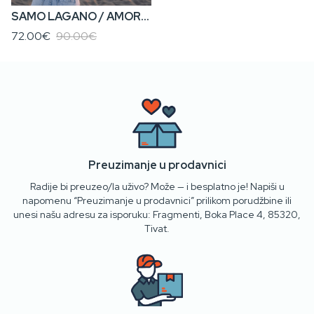
SAMO LAGANO / AMORE KA’ MORE • Ženska Dukserica
72.00€
90.00€
Preuzimanje u prodavnici
Radije bi preuzeo/la uživo? Može — i besplatno je! Napiši u
napomenu “Preuzimanje u prodavnici” prilikom porudžbine ili
unesi našu adresu za isporuku: Fragmenti, Boka Place 4, 85320,
Tivat.