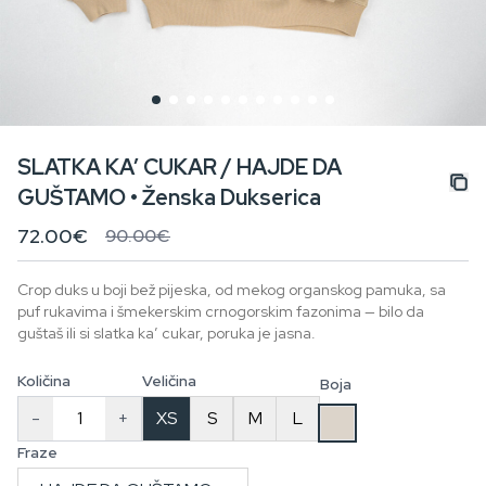
SLATKA KA’ CUKAR / HAJDE DA
GUŠTAMO • Ženska Dukserica
72.00€
90.00€
Crop duks u boji bež pijeska, od mekog organskog pamuka, sa
puf rukavima i šmekerskim crnogorskim fazonima — bilo da
guštaš ili si slatka ka’ cukar, poruka je jasna.
Količina
Veličina
Boja
-
+
XS
S
M
L
Fraze