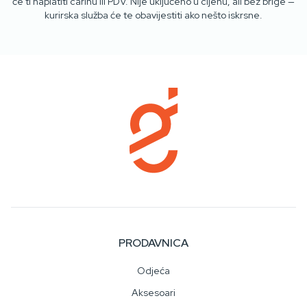
će ti naplatiti carinu ili PDV. Nije uključeno u cijenu, ali bez brige —
kurirska služba će te obavijestiti ako nešto iskrsne.
PRODAVNICA
Odjeća
Aksesoari