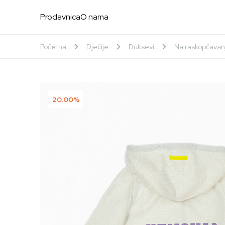
Prodavnica
O nama
Početna
Dječije
Duksevi
Na raskopčavan
20.00%