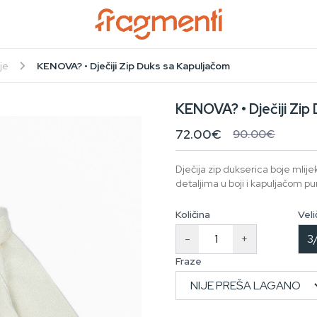
je
KENOVA? • Dječiji Zip Duks sa Kapuljačom
KENOVA? • Dječiji Zip
72.00€
90.00€
Dječija zip dukserica boje mlij
detaljima u boji i kapuljačom p
Količina
Veli
-
+
3
Fraze