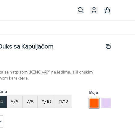
 Duks sa Kapuljačom
eka sa natpisom „KENOVA?“ na leđima, silikonskim
unom karaktera.
čina
Boja
/4
5/6
7/8
9/10
11/12