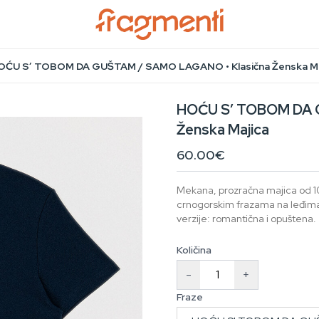
OĆU S’ TOBOM DA GUŠTAM / SAMO LAGANO • Klasična Ženska Ma
HOĆU S’ TOBOM DA 
Ženska Majica
60.00€
Mekana, prozračna majica od 1
crnogorskim frazama na leđima i
verzije: romantična i opuštena.
Količina
-
+
Fraze