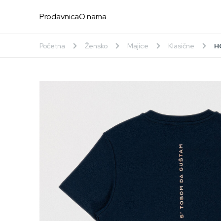
Prodavnica
O nama
Početna
Žensko
Majice
Klasične
H