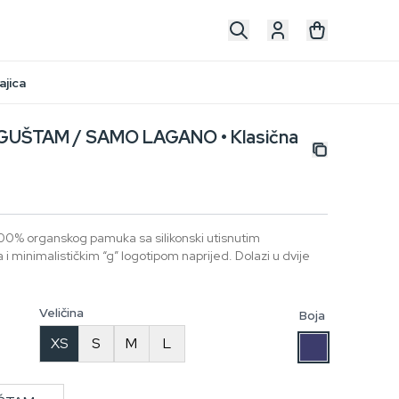
jica
GUŠTAM / SAMO LAGANO • Klasična
00% organskog pamuka sa silikonski utisnutim
 minimalističkim “g” logotipom naprijed. Dolazi u dvije
Veličina
Boja
XS
S
M
L