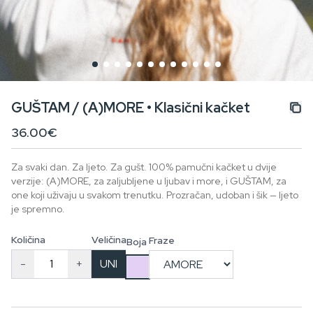
GUŠTAM / (A)MORE • Klasični kačket
36.00€
Za svaki dan. Za ljeto. Za gušt. 100% pamučni kačket u dvije
verzije: (A)MORE, za zaljubljene u ljubav i more, i GUŠTAM, za
one koji uživaju u svakom trenutku. Prozračan, udoban i šik — ljeto
je spremno.
Količina
Veličina
Fraze
Boja
-
+
UNI