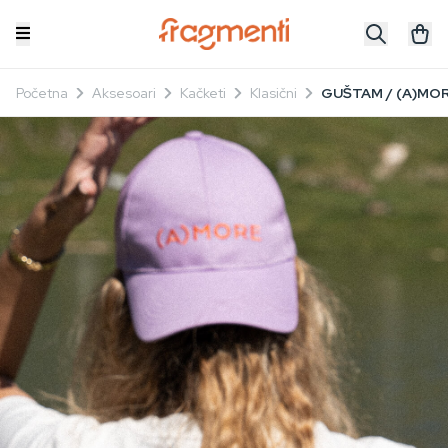
Početna
Aksesoari
Kačketi
Klasični
GUŠTAM / (A)MORE 