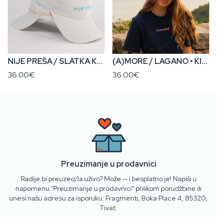
NIJE PREŠA / SLATKA KA’ CUKAR • Klasičan Kačket
(A)MORE / LAGANO • Klasični Kačket
36.00€
36.00€
Preuzimanje u prodavnici
Radije bi preuzeo/la uživo? Može — i besplatno je! Napiši u
napomenu “Preuzimanje u prodavnici” prilikom porudžbine ili
unesi našu adresu za isporuku: Fragmenti, Boka Place 4, 85320,
Tivat.