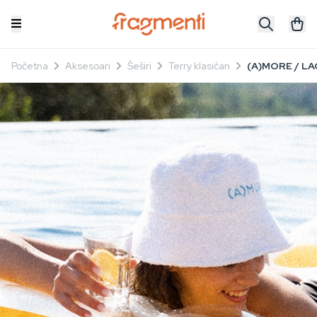
Početna
Aksesoari
Šeširi
Terry klasičan
(A)MORE / LAG