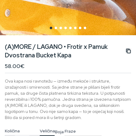
(A)MORE / LAGANO • Frotir x Pamuk
Dvostrana Bucket Kapa
58.00€
Ova kapa nosi ravnotežu — između mekoće i strukture,
izražajnosti i smirenosti. Sa jedne strane je plišani bijeli frotir
pamuk, sa druge čista platnena tirkizna tekstura. U potpunosti
reverzibilna i 100% pamučna. Jedna strana je izvezena natpisom
(A)MORE ili LAGANO, dok je druga svedena, sa silikonskim
logotipom u tonu. Ovo nije samo kapa — to je osjećaj koji nosiš.
Bilo da si pored mora ili u šetnji gradom.
Količina
Veličina
Fraze
Boja