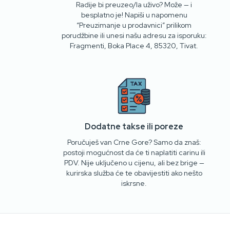
Radije bi preuzeo/la uživo? Može — i
besplatno je! Napiši u napomenu
“Preuzimanje u prodavnici” prilikom
porudžbine ili unesi našu adresu za isporuku:
Fragmenti, Boka Place 4, 85320, Tivat.
Dodatne takse ili poreze
Poručuješ van Crne Gore? Samo da znaš:
postoji mogućnost da će ti naplatiti carinu ili
PDV. Nije uključeno u cijenu, ali bez brige —
kurirska služba će te obavijestiti ako nešto
iskrsne.