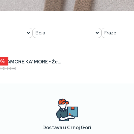
0%
KENOVA? / AMORE KA’ MORE • Ženski Duks sa Kapuljačom
120.00€
Dostava u Crnoj Gori