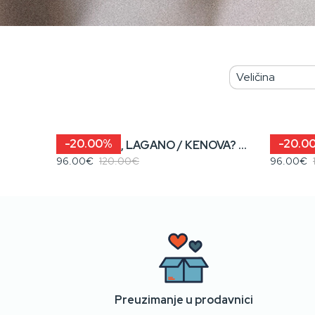
-20.00%
-20.0
NIJE PREŠA, LAGANO / KENOVA? • Ženski Duks sa Kapuljačom
96.00€
120.00€
96.00€
Preuzimanje u prodavnici