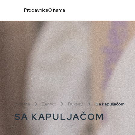
Prodavnica
O nama
Početna
Žensko
Duksevi
Sa kapuljačom
SA KAPULJAČOM