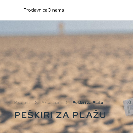
Prodavnica
O nama
Početna
Aksesoari
Peškiri za Plažu
PEŠKIRI ZA PLAŽU