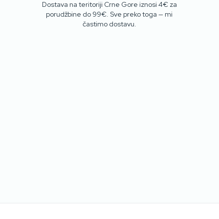
JADRANA
Dostava na teritoriji Crne Gore iznosi 4€ za
porudžbine do 99€. Sve preko toga — mi
častimo dostavu.
Više od uspomena — otkrijte ljude, mjesta i komade koji inspirišu
Fragmenti. Budite prvi koji će kupovati nove proizvode i kolekcije
limitirane serije. Bez spama, samo guštanje.
Pretplatite se