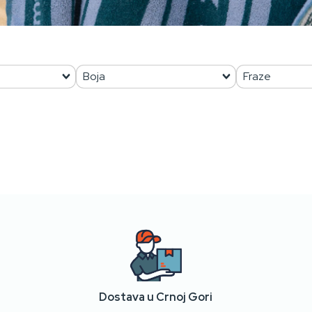
OSTANITE POVEZANI SA DUŠOM
Dostava u Crnoj Gori