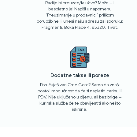
Radije bi preuzeo/la uživo? Može — i
besplatno je! Napiši u napomenu
“Preuzimanje u prodavnici” prilikom
porudžbine ili unesi našu adresu za isporuku:
Fragmenti, Boka Place 4, 85320, Tivat.
Dodatne takse ili poreze
Poručuješ van Crne Gore? Samo da znaš:
postoji mogućnost da će ti naplatiti carinu ili
PDV. Nije uključeno u cijenu, ali bez brige —
kurirska služba će te obavijestiti ako nešto
iskrsne.