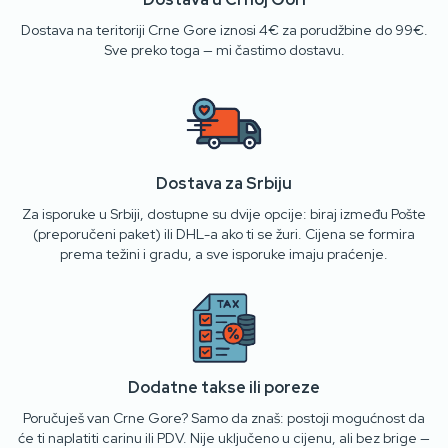
Dostava na teritoriji Crne Gore iznosi 4€ za porudžbine do 99€.
Sve preko toga — mi častimo dostavu.
Dostava za Srbiju
Za isporuke u Srbiji, dostupne su dvije opcije: biraj između Pošte
(preporučeni paket) ili DHL-a ako ti se žuri. Cijena se formira
prema težini i gradu, a sve isporuke imaju praćenje.
Dodatne takse ili poreze
Poručuješ van Crne Gore? Samo da znaš: postoji mogućnost da
će ti naplatiti carinu ili PDV. Nije uključeno u cijenu, ali bez brige —