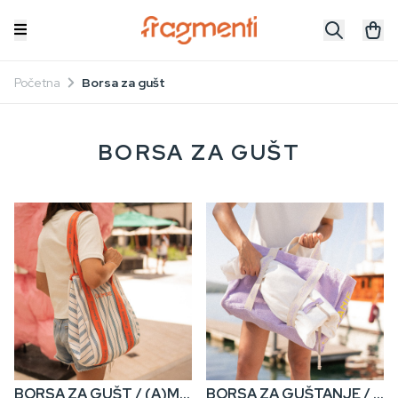
Početna
Borsa za gušt
BORSA ZA GUŠT
BORSA ZA GUŠT / (A)MORE • Set Torba + Neseser
BORSA ZA GUŠTANJE / (A)MORE & MORE • Torba za Plažu od Frotira