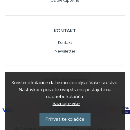
Uslovi kupovine
KONTAKT
Kontakt
Newsletter
DRUŠTVENE MREŽE
Koristimo kolačiće da bismo poboljšali Vaše iskustvo.
Nastavkom posjete ovoj stranici pristajete na
upotrebu kolačića.
Saznajte više
Prihvatite kolačiće
© Sva prava zadržana 2025 Fragmenti Boka doo